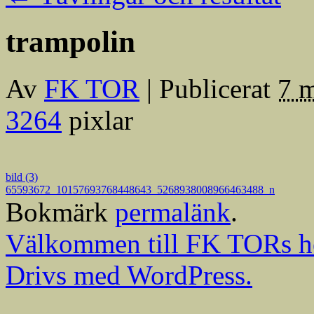
trampolin
Av
FK TOR
|
Publicerat
7 m
3264
pixlar
bild (3)
65593672_10157693768448643_5268938008966463488_n
Bokmärk
permalänk
.
Välkommen till FK TORs h
Drivs med WordPress.