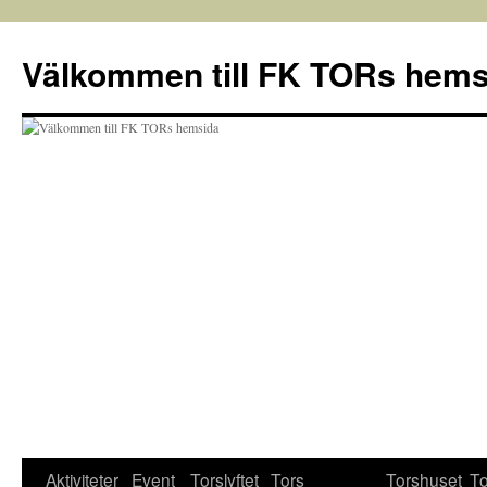
Välkommen till FK TORs hems
Aktiviteter
Event
Torslyftet
Tors
Torshuset
To
Hoppa