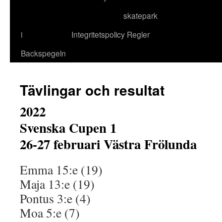
skatepark
till
i
Integritetspolicy
Regler
innehåll
Backspegeln
Tävlingar och resultat
2022
Svenska Cupen 1
26-27 februari Västra Frölunda
Emma 15:e (19)
Maja 13:e (19)
Pontus 3:e (4)
Moa 5:e (7)