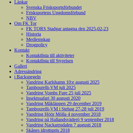
Länkar
Svenska Frisksportsförbundet
Frisksportens Ungdomsförbund
NBV
Om FK Tor
FK TORS Stadgar antagna den 2025-02-23
Historia
Medlemskap
Drogpolicy
Kontakt
Kontaktlista till aktiviteter
Kontaktlista till Styrelsen
Galleri
Adressändring
i Backspegeln
Vandring Karlshamn 10:e augusti 2025
Tambourelli-VM juli 2025
Vandring Vombs Fure 25 juli 2025
Insektssafari 30 augusti 2020
Vandring Måkläppen 29 december 2019
Tambourelli-VM i Stehag 27-28 juli 2019
Vandring Höör Mölla 4 november 2018
Vandring på Hallandsväderö 9 september 2018
Vandring Nackarpsdalen 7 augusti 2018
Skånes idrottspris 2018