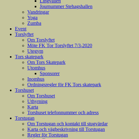
Lingvallen
Journummer Stehagshallen
Vandringar
Yoga
Zumba
Event
Torslyftet
Om Torslyftet
Möte FK Tor Torslyftet 7/3-2020
Utegym
Tors skatepark
Om Tors Skatepark
Utomhus
Sponsorer
Inomhus
Ordningsregler för FK Tors skatepark
Torshuset
Om Torshuset
Uthyrning
Karta
Torshuset telefonnummer och adress
Torstugan
Om Torstugan och kontakt till stugvärdar
Karta och vägbeskrivning till Torstugan
Regler för Torstugan