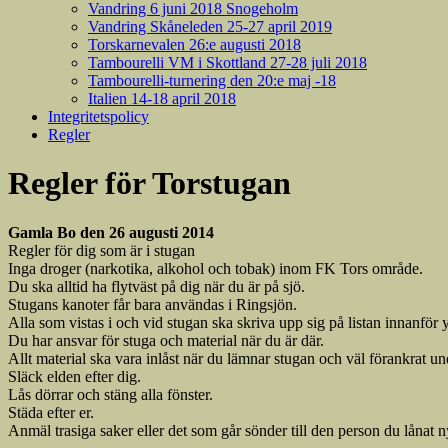
Vandring 6 juni 2018 Snogeholm
Vandring Skåneleden 25-27 april 2019
Torskarnevalen 26:e augusti 2018
Tambourelli VM i Skottland 27-28 juli 2018
Tambourelli-turnering den 20:e maj -18
Italien 14-18 april 2018
Integritetspolicy
Regler
Regler för Torstugan
Gamla Bo den 26 augusti 2014
Regler för dig som är i stugan
Inga droger (narkotika, alkohol och tobak) inom FK Tors område.
Du ska alltid ha flytväst på dig när du är på sjö.
Stugans kanoter får bara användas i Ringsjön.
Alla som vistas i och vid stugan ska skriva upp sig på listan innanför y
Du har ansvar för stuga och material när du är där.
Allt material ska vara inlåst när du lämnar stugan och väl förankrat und
Släck elden efter dig.
Lås dörrar och stäng alla fönster.
Städa efter er.
Anmäl trasiga saker eller det som går sönder till den person du lånat n