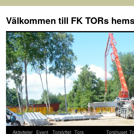
Välkommen till FK TORs hems
Aktiviteter
Event
Torslyftet
Tors
Torshuset
To
Hoppa