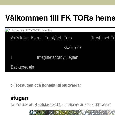
Välkommen till FK TORs hems
Aktiviteter
Event
Torslyftet
Tors
Torshuset
To
Hoppa
skatepark
till
i
Integritetspolicy
Regler
innehåll
Backspegeln
←
Torstugan och kontakt till stugvärdar
stugan
Av
Publicerat
14 oktober, 2011
Full storlek är
755 × 331
pixlar