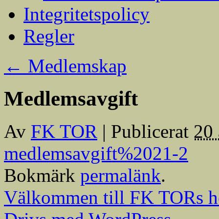
Integritetspolicy
Regler
←
Medlemskap
Medlemsavgift
Av
FK TOR
|
Publicerat
20 
medlemsavgift%2021-2
Bokmärk
permalänk
.
Välkommen till FK TORs h