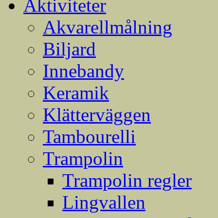
Aktiviteter
till
innehåll
Akvarellmålning
Biljard
Innebandy
Keramik
Klätterväggen
Tambourelli
Trampolin
Trampolin regler
Lingvallen