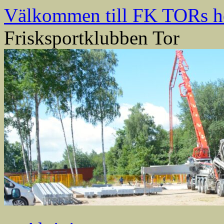
Välkommen till FK TORs h
Frisksportklubben Tor
Hoppa