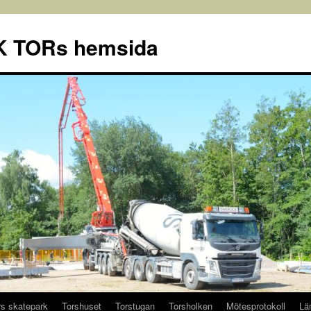
FK TORs hemsida
rs skatepark
Torshuset
Torstugan
Torsholken
Mötesprotokoll
Lä