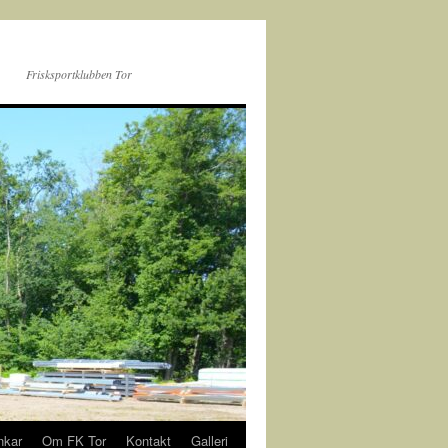
Frisksportklubben Tor
nkar
Om FK Tor
Kontakt
Galleri