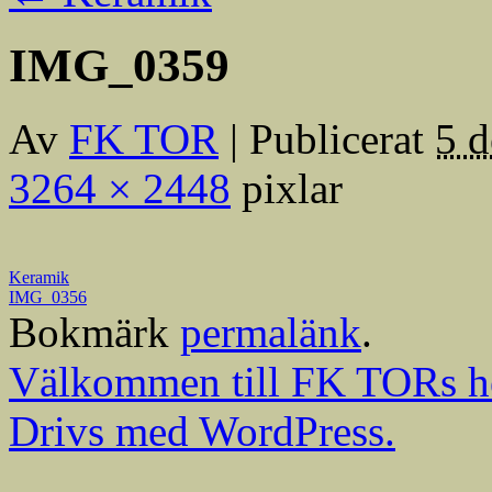
IMG_0359
Av
FK TOR
|
Publicerat
5 
3264 × 2448
pixlar
Keramik
IMG_0356
Bokmärk
permalänk
.
Välkommen till FK TORs h
Drivs med WordPress.