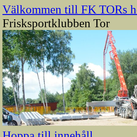
Välkommen till FK TORs h
Frisksportklubben Tor
Hoppa till innehåll