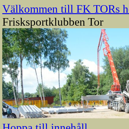
Välkommen till FK TORs h
Frisksportklubben Tor
Hoppa till innehåll