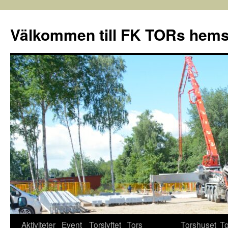
Välkommen till FK TORs hems
Aktiviteter
Event
Torslyftet
Tors
Torshuset
To
Hoppa