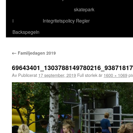
skatepark
till
i
Integritetspolicy
Regler
innehåll
Backspegeln
←
Familjedagen 2019
69643401_1303788149780216_9387181
Av
Publicerat
17 september, 2019
Full storlek är
1600 × 1069
pix