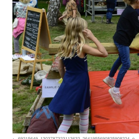
69215649_1303787323113632_2641955690825908224_o