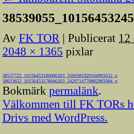
38539055_10156453245
Av
FK TOR
|
Publicerat
12 
2048 × 1365
pixlar
38537725_10156453186006203_3569381929104965632_o
38633652_10156453176046203_2429714770882985984_o
Bokmärk
permalänk
.
Välkommen till FK TORs h
Drivs med WordPress.