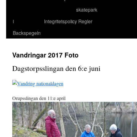
skatepark
till
i
Integritetspolicy
Regler
innehåll
Backspegeln
Vandringar 2017 Foto
Dagstorpsslingan den 6:e juni
Orupsslingan den 11:e april