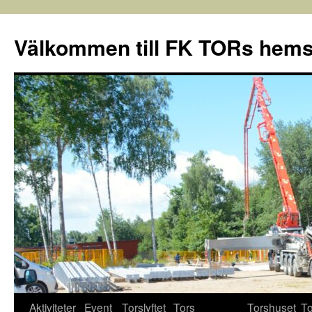
Välkommen till FK TORs hems
Aktiviteter
Event
Torslyftet
Tors
Torshuset
To
Hoppa