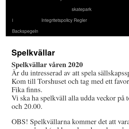
skatepark
till
i
Integritetspolicy
Regler
innehåll
Backspegeln
Spelkvällar
Spelkvällar våren 2020
Är du intresserad av att spela sällskapssp
Kom till Torshuset och tag med ett favori
Fika finns.
Vi ska ha spelkväll alla udda veckor på 
och 20.00.
OBS! Spelkvällarna kommer det att var