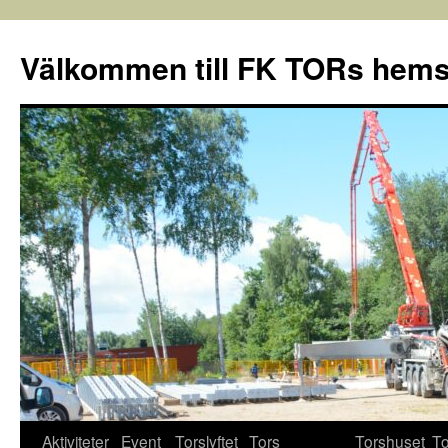
Välkommen till FK TORs hems
Aktiviteter
Event
Torslyftet
Tors
Torshuset
To
Hoppa